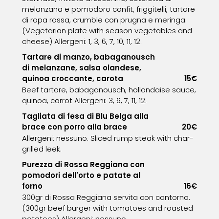
melanzana e pomodoro confit, friggitelli, tartare
di rapa rossa, crumble con prugna e meringa.
(Vegetarian plate with season vegetables and
cheese) Allergeni: 1, 3, 6, 7, 10, 11, 12.
Tartare di manzo, babaganousch
di melanzane, salsa olandese,
quinoa croccante, carota
15€
Beef tartare, babaganousch, hollandaise sauce,
quinoa, carrot Allergeni: 3, 6, 7, 11, 12.
Tagliata di fesa di Blu Belga alla
brace con porro alla brace
20€
Allergeni: nessuno. Sliced rump steak with char-
grilled leek.
Purezza di Rossa Reggiana con
pomodori dell'orto e patate al
forno
16€
300gr di Rossa Reggiana servita con contorno.
(300gr beef burger with tomatoes and roasted
potatoes) Allergeni: nessuno.