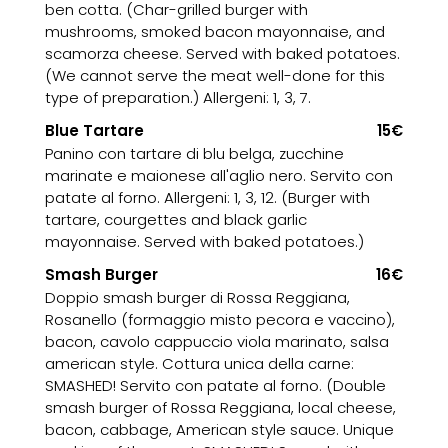
ben cotta. (Char-grilled burger with
mushrooms, smoked bacon mayonnaise, and
scamorza cheese. Served with baked potatoes.
(We cannot serve the meat well-done for this
type of preparation.) Allergeni: 1, 3, 7.
Blue Tartare
15€
Panino con tartare di blu belga, zucchine
marinate e maionese all'aglio nero. Servito con
patate al forno. Allergeni: 1, 3, 12. (Burger with
tartare, courgettes and black garlic
mayonnaise. Served with baked potatoes.)
Smash Burger
16€
Doppio smash burger di Rossa Reggiana,
Rosanello (formaggio misto pecora e vaccino),
bacon, cavolo cappuccio viola marinato, salsa
american style. Cottura unica della carne:
SMASHED! Servito con patate al forno. (Double
smash burger of Rossa Reggiana, local cheese,
bacon, cabbage, American style sauce. Unique