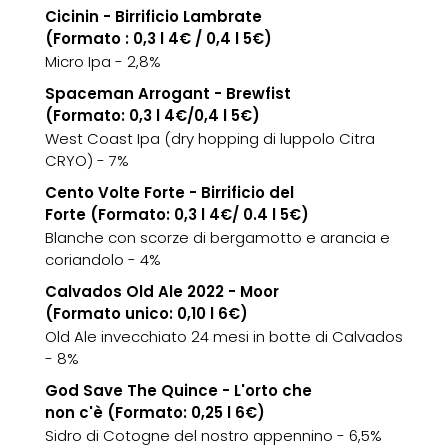
Cicinin - Birrificio Lambrate
(Formato : 0,3 l 4€ / 0,4 l 5€)
Micro Ipa - 2,8%
Spaceman Arrogant - Brewfist
(Formato: 0,3 l 4€/0,4 l 5€)
West Coast Ipa (dry hopping di luppolo Citra
CRYO) - 7%
Cento Volte Forte - Birrificio del
Forte (Formato: 0,3 l 4€/ 0.4 l 5€)
Blanche con scorze di bergamotto e arancia e
coriandolo - 4%
Calvados Old Ale 2022 - Moor
(Formato unico: 0,10 l 6€)
Old Ale invecchiato 24 mesi in botte di Calvados
- 8%
God Save The Quince - L'orto che
non c'è (Formato: 0,25 l 6€)
Sidro di Cotogne del nostro appennino - 6,5%